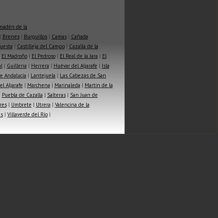
madén de la
|
Brenes
|
Burguillos
|
Camas
|
Cañada
Cuesta
|
Castilleja del Campo
|
Cazalla de la
|
El Madroño
|
El Pedroso
|
El Real de la Jara
|
El
l
|
Guillena
|
Herrera
|
Huévar del Aljarafe
|
Isla
e Andalucía
|
Lantejuela
|
Las Cabezas de San
l Aljarafe
|
Marchena
|
Marinaleda
|
Martin de la
|
Puebla de Cazalla
|
Salteras
|
San Juan de
res
|
Umbrete
|
Utrera
|
Valencina de la
as
|
Villaverde del Río
|