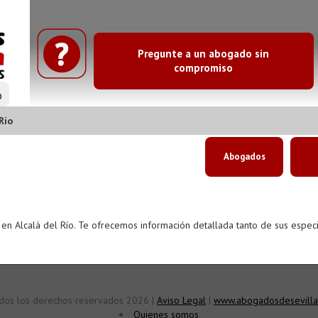
Pregunte a un abogado sin
compromiso
o
Río
Abogados
en Alcalá del Río. Te ofrecemos información detallada tanto de sus espec
dos los derechos reservados 2026 |
Aviso Legal
|
www.abogadosdesevilla
Quienes somos