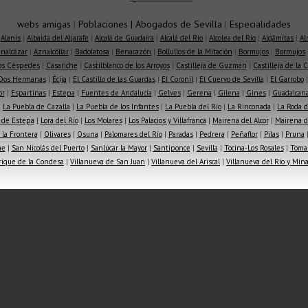
webs amigas
|
Poblaciones
|
Abogados de Sevilla
|
Especialidades
|
Alanis
|
Albaida del Aljarafe
|
Alcalá de Guadaíra
|
Alcalá del Río
|
Alcolea del Río
|
Algámitas
|
Al
nalcázar
|
Aznalcóllar
|
Badolatosa
|
Benacazón
|
Bollullos de la Mitación
|
Bormujos
|
Bormujos
los Céspedes
|
Casariche
|
Castilblanco de los Arroyos
|
Castilleja de Guzmán
|
Castilleja de la 
Dos Hermanas
|
Écija
|
El Castillo de las Guardas
|
El Coronil
|
El Cuervo de Sevilla
|
El Garrobo
or
|
Espartinas
|
Estepa
|
Fuentes de Andalucía
|
Gelves
|
Gerena
|
Gilena
|
Gines
|
Guadalcana
|
La Puebla de Cazalla
|
La Puebla de los Infantes
|
La Puebla del Río
|
La Rinconada
|
La Roda d
 de Estepa
|
Lora del Río
|
Los Molares
|
Los Palacios y Villafranca
|
Mairena del Alcor
|
Mairena de
la Frontera
|
Olivares
|
Osuna
|
Palomares del Río
|
Paradas
|
Pedrera
|
Peñaflor
|
Pilas
|
Pruna
he
|
San Nicolás del Puerto
|
Sanlúcar la Mayor
|
Santiponce
|
Sevilla
|
Tocina-Los Rosales
|
Toma
rique de la Condesa
|
Villanueva de San Juan
|
Villanueva del Ariscal
|
Villanueva del Río y Min