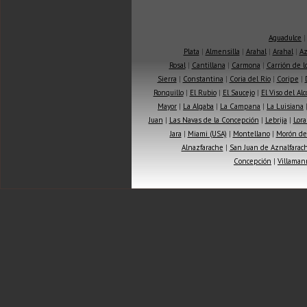
Aguadulce
Plata
|
Almensilla
|
Arahal
|
Arahal
|
Az
Rosal
|
Cantillana
|
Carmona
|
Carrión de 
Sierra
|
Constantina
|
Coria del Río
|
Coripe
|
Ronquillo
|
El Rubio
|
El Saucejo
|
El Viso del Alc
Mayor
|
La Algaba
|
La Campana
|
La Luisiana
Juan
|
Las Navas de la Concepción
|
Lebrija
|
Lora
Jara
|
Miami (USA)
|
Montellano
|
Morón de 
Alnazfarache
|
San Juan de Aznalfarac
Concepción
|
Villaman